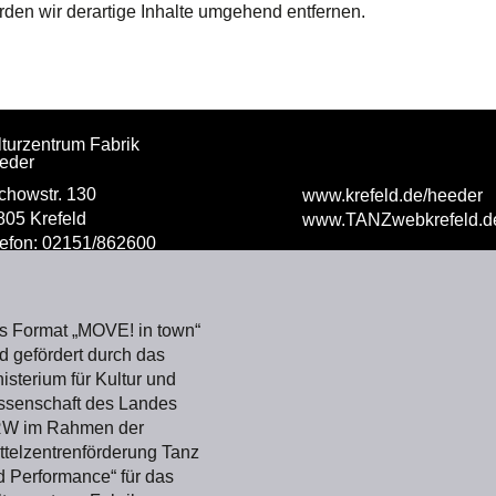
en wir derartige Inhalte umgehend entfernen.
turzentrum Fabrik
eder
chowstr. 130
www.krefeld.de/heeder
805 Krefeld
ww
w.TANZwebkrefeld.d
lefon: 02151/862600
s Format „MOVE! in town“
d gefördert durch das
isterium für Kultur und
ssenschaft des Landes
W im Rahmen der
ttelzentrenförderung Tanz
 Performance“ für das