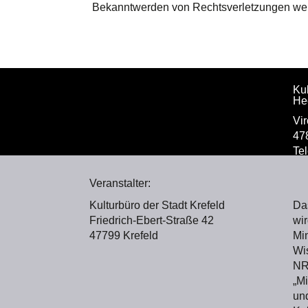
Bekanntwerden von Rechtsverletzungen werd
Kul
He
Vir
47
Te
Veranstalter:
Kulturbüro der Stadt Krefeld
Da
Friedrich-Ebert-Straße 42
wir
47799 Krefeld
Min
Wi
NR
„Mi
und