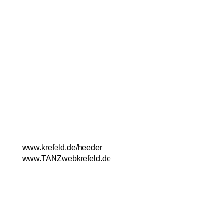
Kulturzentrum Fabrik Heeder
Virchowstr. 130
47805 Krefeld
Telefon: 02151/862600
www.krefeld.de/heeder
ww
w.TANZwebkrefeld.de
Instagram
Facebook
© 2026 MOVE!