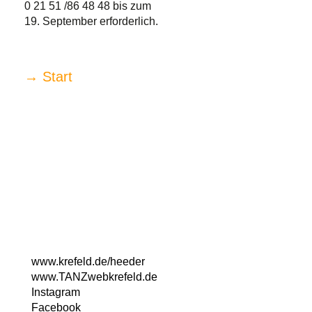
0 21 51 /86 48 48 bis zum
19. September erforderlich.
→ Start
Kulturzentrum Fabrik Heeder
Virchowstr. 130
47805 Krefeld
Telefon: 02151/862600
www.krefeld.de/heeder
ww
w.TANZwebkrefeld.de
Instagram
Facebook