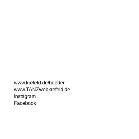
Kulturzentrum Fabrik Heeder
Virchowstr. 130
47805 Krefeld
Telefon: 02151/862600
www.krefeld.de/heeder
ww
w.TANZwebkrefeld.de
Instagram
Facebook
© 2024 MOVE!