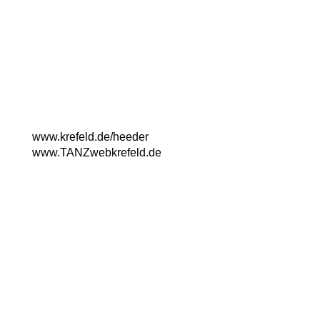
Kulturzentrum Fabrik Heeder
Virchowstr. 130
47805 Krefeld
Telefon: 02151/862600
www.krefeld.de/heeder
ww
w.TANZwebkrefeld.de
Instagram
Facebook
© 2026 MOVE!