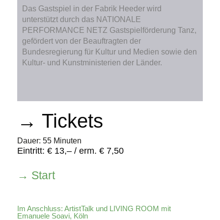
Das Gastspiel in der Fabrik Heeder wird
unterstützt durch das NATIONALE
PERFORMANCE NETZ Gastspielförderung Tanz,
gefördert von der Beauftragten der
Bundesregierung für Kultur und Medien sowie den
Kultur- und Kunstministerien der Länder.
→ Tickets
Dauer: 55 Minuten
Eintritt: € 13,– / erm. € 7,50
→ Start
Im Anschluss: ArtistTalk und LIVING ROOM mit
Emanuele Soavi, Köln