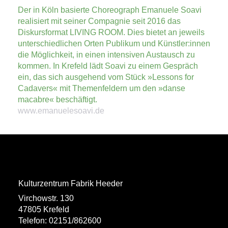
Der in Köln basierte Choreograph Emanuele Soavi
realisiert mit seiner Compagnie seit 2016 das
Diskursformat LIVING ROOM. Dies bietet an jeweils
unterschiedlichen Orten Publikum und Künstler:innen
die Möglichkeit, in einen intensiven Austausch zu
kommen. In Krefeld lädt Soavi zu einem Gespräch
ein, das sich ausgehend vom Stück »Lessons for
Cadavers« mit Themenfeldern um den »danse
macabre« beschäftigt.
www.emanuelesoavi.de
Kulturzentrum Fabrik Heeder
Virchowstr. 130
47805 Krefeld
Telefon: 02151/862600