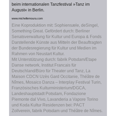
beim internationalen Tanzfestival »Tanz im
August« in Berlin.
www.michellemoura.com
Eine Koproduktion mit: Sophiensæle, deSingel,
Something Great. Gefördert durch: Berliner
Senatsverwaltung für Kultur und Europa & Fonds
Darstellende Künste aus Mitteln der Beauftragten
der Bundesregierung für Kultur und Medien im
Rahmen von Neustart Kultur.
Mit Unterstützung durch: fabrik Potsdam/Etape
Danse network, Institut Francais für
Deutschland/Büro für Theater und Tanz, La
Maison CDCN Uzès Gard Occitanie, Théâtre de
Nîmes, Mosaico Danza – Interplay Festival Turin,
Französisches Kulturministerium/DGCA,
Landeshauptstadt Potsdam, Fondazione
Piemonte dal Vivo, Lavanderia a Vapore Torino
und Koda Kultur Residenzen bei: PACT
Zollverein, fabrik Potsdam und Théâtre de Nîmes.