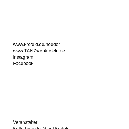
Kulturzentrum Fabrik Heeder
Virchowstr. 130
47805 Krefeld
Telefon: 02151/862600
www.krefeld.de/heeder
ww
w.TANZwebkrefeld.de
Instagram
Facebook
© 2024 MOVE!
Veranstalter:
Kulturbüro der Stadt Krefeld